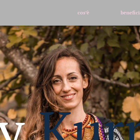
cos’è
benefici
y
Kur