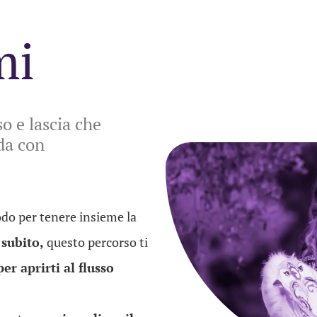
mi
so e lascia che
nda con
odo per tenere insieme la
 subito,
questo percorso ti
per aprirti al flusso