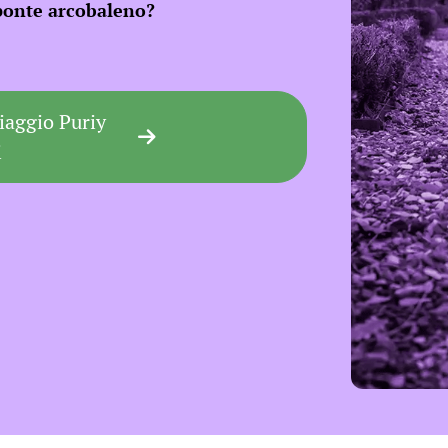
 ponte arcobaleno?
viaggio Puriy
i