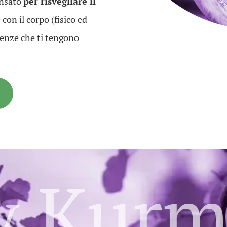
ensato
per risvegliare il
 con il corpo (fisico ed
luenze che ti tengono
y Kurm