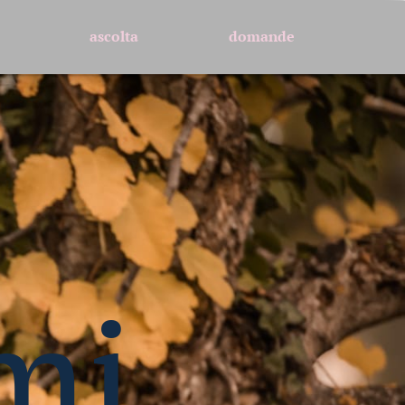
ascolta
domande
mi