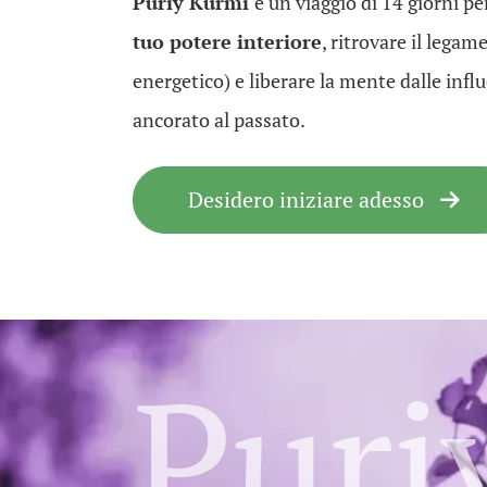
Puriy Kurmi
è un viaggio di 14 giorni p
tuo potere interiore
, ritrovare il legame
energetico) e liberare la mente dalle inf
ancorato al passato.
Desidero iniziare adesso
Puri