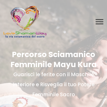
Percorso Sciamanico
Femminile Mayu Kura
Guarisci le ferite con il Maschile
Interiore e Risveglia il tuo Potere
Femminile Sacro