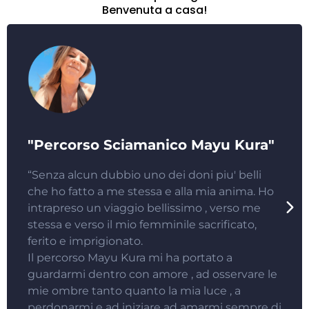
Benvenuta a casa!
"Percorso Sciamanico Mayu Kura"
“Senza alcun dubbio uno dei doni piu' belli
che ho fatto a me stessa e alla mia anima. Ho
intrapreso un viaggio bellissimo , verso me
stessa e verso il mio femminile sacrificato,
ferito e imprigionato.
Il percorso Mayu Kura mi ha portato a
guardarmi dentro con amore , ad osservare le
mie ombre tanto quanto la mia luce , a
perdonarmi e ad iniziare ad amarmi sempre di