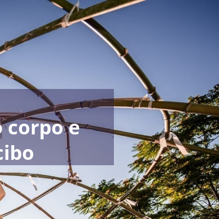
o corpo e
cibo