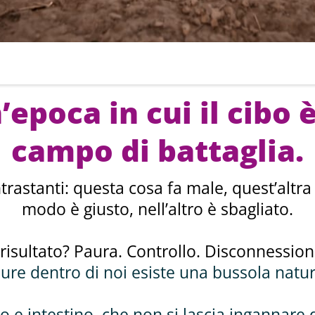
’epoca in cui il cibo 
campo di battaglia.
rastanti: questa cosa fa male, quest’altra
modo è giusto, nell’altro è sbagliato.
l risultato? Paura. Controllo. Disconnession
ure dentro di noi esiste una bussola natur
lo e intestino, che non si lascia ingannare 