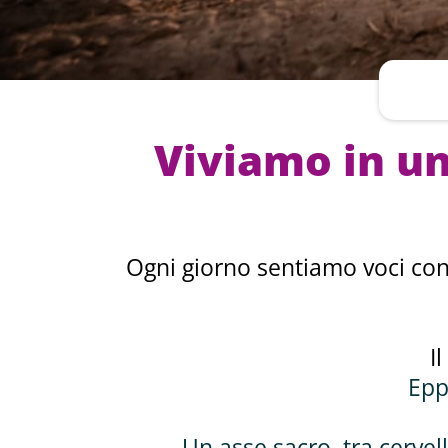
Viviamo in un
Ogni giorno sentiamo voci cont
I
Epp
Un asse sacro, tra cervel