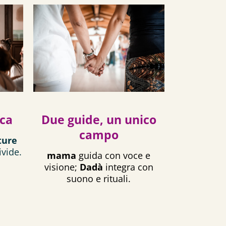
ica
Due guide, un unico
campo
ture
ivide.
mama
guida con voce e
visione;
Dadà
integra con
suono e rituali.