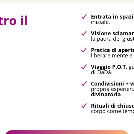
ro il
Entrata in spazi
iniziale.
Visione sciama
la paura del gius
Pratica di aper
liberare mente e 
Viaggio P.O.T.
gu
di DaDà.
Condivisioni + v
propria esperien
divinatoria
.
Rituali di chius
corpo come temp