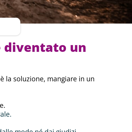
è diventato un
 è la soluzione, mangiare in un
e.
ale.
dalle mode né dai giudizi.