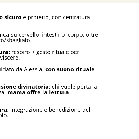
o sicuro
e protetto, con centratura
nica
su cervello–intestino–corpo: oltre
to/sbagliato.
tura:
respiro + gesto rituale per
viscere.
idato da Alessia
, con suono rituale
isione divinatoria
: chi vuole porta la
za,
mama offre la lettura
ura
: integrazione e benedizione del
io.