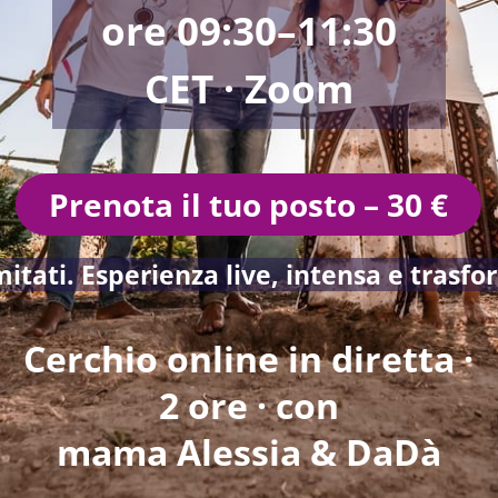
ore 09:30–11:30
CET · Zoom
Prenota il tuo posto – 30 €
imitati. Esperienza live, intensa e trasfo
Cerchio online in diretta ·
2 ore · con
mama Alessia & DaDà