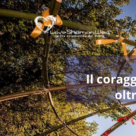
Il corag
olt