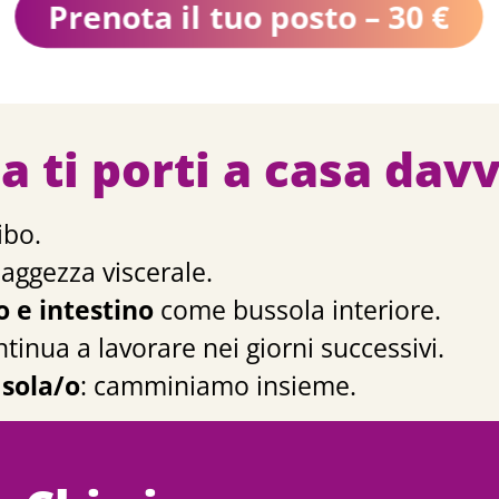
Prenota il tuo posto – 30 €
a ti porti a casa dav
ibo.
saggezza viscerale.
o e intestino
come bussola interiore.
tinua a lavorare nei giorni successivi.
 sola/o
: camminiamo insieme.