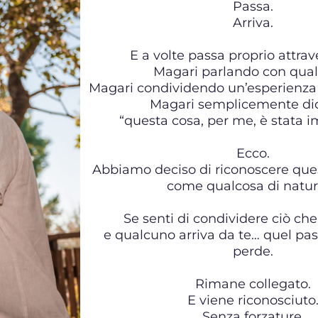
Passa.
Arriva.
E a volte passa proprio attrave
Magari parlando con qua
Magari condividendo un’esperienza 
Magari semplicemente di
“questa cosa, per me, è stata i
Ecco.
Abbiamo deciso di riconoscere qu
come qualcosa di natur
Se senti di condividere ciò ch
e qualcuno arriva da te… quel pa
perde.
Rimane collegato.
E viene riconosciuto
Senza forzature.