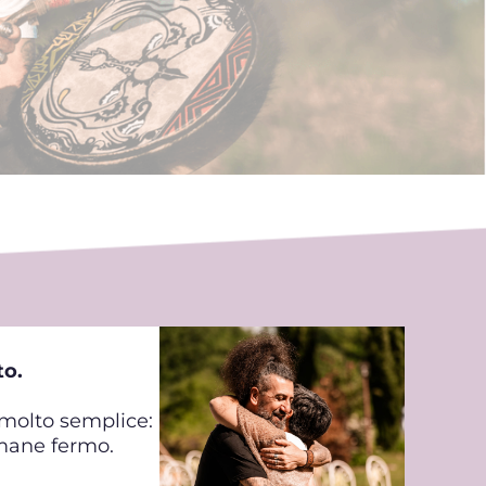
to.
molto semplice:
mane fermo.