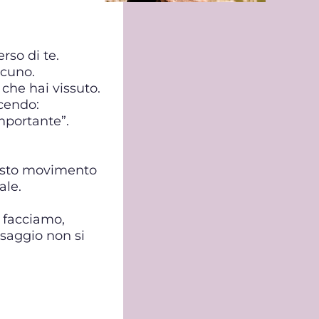
rso di te.
lcuno.
che hai vissuto.
cendo:
mportante”.
esto movimento
ale.
e facciamo,
ssaggio non si
.