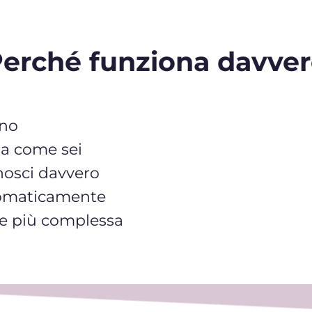
erché funziona davve
uno
da come sei
osci davvero
utomaticamente
te più complessa